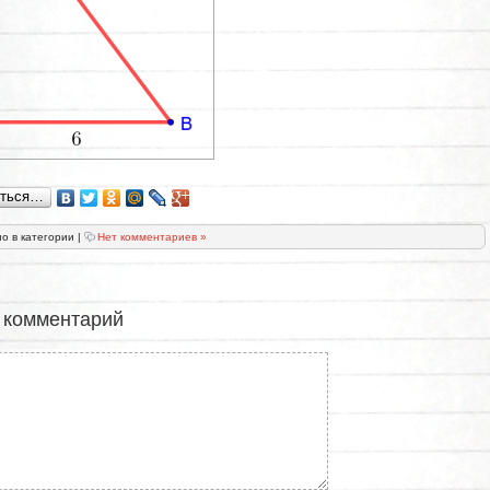
иться…
о в категории
|
Нет комментариев »
 комментарий