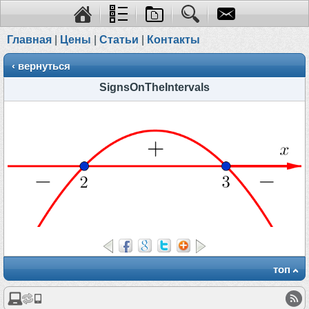
Главная
|
Цены
|
Статьи
|
Контакты
‹ вернуться
SignsOnTheIntervals
топ