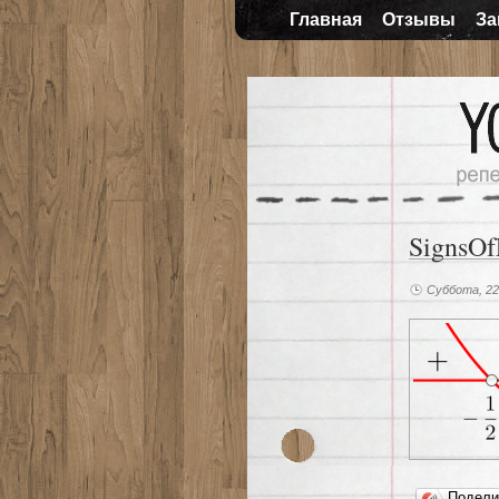
Главная
Отзывы
За
SignsOf
Суббота, 22
Подел